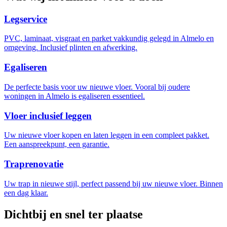
Legservice
PVC, laminaat, visgraat en parket vakkundig gelegd in Almelo en
omgeving. Inclusief plinten en afwerking.
Egaliseren
De perfecte basis voor uw nieuwe vloer. Vooral bij oudere
woningen in Almelo is egaliseren essentieel.
Vloer inclusief leggen
Uw nieuwe vloer kopen en laten leggen in een compleet pakket.
Een aanspreekpunt, een garantie.
Traprenovatie
Uw trap in nieuwe stijl, perfect passend bij uw nieuwe vloer. Binnen
een dag klaar.
Dichtbij en snel ter plaatse