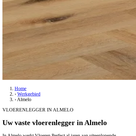
Home
›
Werkgebied
›
Almelo
VLOERENLEGGER IN ALMELO
Uw vaste vloerenlegger in Almelo
In Almelo werkt Vloeren Perfect al jaren aan uiteenlopende