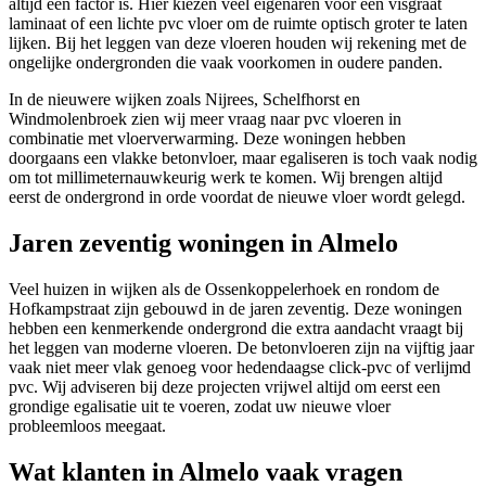
altijd een factor is. Hier kiezen veel eigenaren voor een visgraat
laminaat of een lichte pvc vloer om de ruimte optisch groter te laten
lijken. Bij het leggen van deze vloeren houden wij rekening met de
ongelijke ondergronden die vaak voorkomen in oudere panden.
In de nieuwere wijken zoals Nijrees, Schelfhorst en
Windmolenbroek zien wij meer vraag naar pvc vloeren in
combinatie met vloerverwarming. Deze woningen hebben
doorgaans een vlakke betonvloer, maar egaliseren is toch vaak nodig
om tot millimeternauwkeurig werk te komen. Wij brengen altijd
eerst de ondergrond in orde voordat de nieuwe vloer wordt gelegd.
Jaren zeventig woningen in Almelo
Veel huizen in wijken als de Ossenkoppelerhoek en rondom de
Hofkampstraat zijn gebouwd in de jaren zeventig. Deze woningen
hebben een kenmerkende ondergrond die extra aandacht vraagt bij
het leggen van moderne vloeren. De betonvloeren zijn na vijftig jaar
vaak niet meer vlak genoeg voor hedendaagse click-pvc of verlijmd
pvc. Wij adviseren bij deze projecten vrijwel altijd om eerst een
grondige egalisatie uit te voeren, zodat uw nieuwe vloer
probleemloos meegaat.
Wat klanten in Almelo vaak vragen