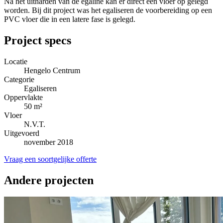
Na het uitharden van de egaline kan er direct een vloer op gelegd
worden. Bij dit project was het egaliseren de voorbereiding op een
PVC vloer die in een latere fase is gelegd.
Project specs
Locatie
Hengelo Centrum
Categorie
Egaliseren
Oppervlakte
50 m²
Vloer
N.V.T.
Uitgevoerd
november 2018
Vraag een soortgelijke offerte
Andere projecten